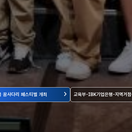
금 꿈사다리 페스티벌 개최
교육부-IBK기업은행-지역거