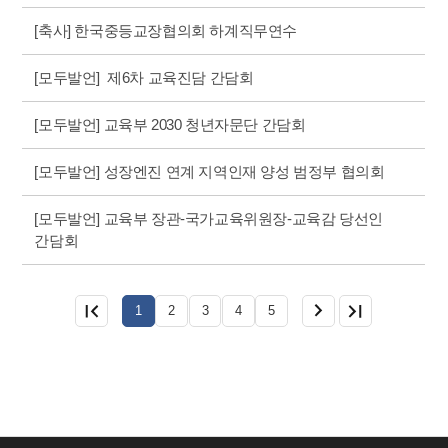
[축사] 한국중등교장협의회 하계직무연수
[모두발언] 제6차 교육진담 간담회
[모두발언] 교육부 2030 청년자문단 간담회
[모두발언] 성장엔진 연계 지역인재 양성 범정부 협의회
[모두발언] 교육부 장관-국가교육위원장-교육감 당선인
간담회
1
2
3
4
5