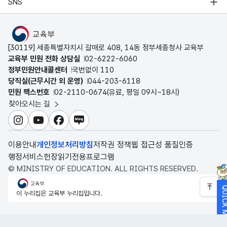
SNS
MOE
[30119] 세종특별자치시 갈매로 408, 14동 정부세종청사 교육부
교육부 민원 전화 상담실
02-6222-6060
정부민원안내콜센터
국번없이 110
당직실(근무시간 외 운영)
044-203-6118
민원 팩스번호
02-2110-0674(유료, 평일 09시~18시)
찾아오시는 길
인스타그램
유튜브
페이스북
블로그
이용안내
개인정보처리방침
저작권 정책
웹 접근성 품질인증
행정서비스헌장
읽기전용프로그램
© MINISTRY OF EDUCATION. ALL RIGHTS RESERVED.
교육부
QUICK M
이 누리집은 교육부 누리집입니다.