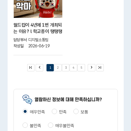
월드컵이 4년에 1번 개최되
는 이유? l 학교종이 땡땡땡
담당부서
디지털소통팀
작성일
2026-06-19
첫 페
이전
1
2
3
4
5
다음
마지
이지
막 페
이지
열람하신 정보에 대해 만족하십니까?
매우만족
만족
보통
불만족
매우불만족