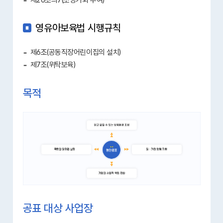
제20조의7(소명기회 부여)
영유아보육법 시행규칙
제6조(공동직장어린이집의 설치)
제7조(위탁보육)
목적
공표 대상 사업장