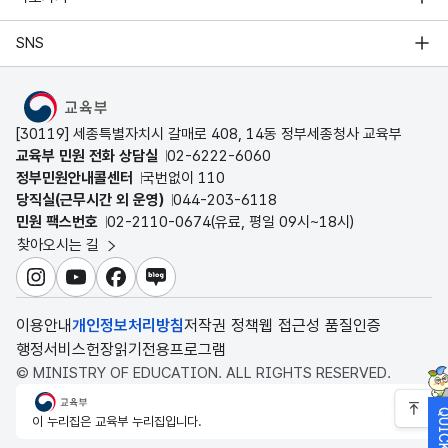
SNS
MOE
[30119] 세종특별자치시 갈매로 408, 14동 정부세종청사 교육부
교육부 민원 전화 상담실
02-6222-6060
정부민원안내콜센터
국번없이 110
당직실(근무시간 외 운영)
044-203-6118
민원 팩스번호
02-2110-0674(유료, 평일 09시~18시)
찾아오시는 길
인스타그램
유튜브
페이스북
블로그
이용안내
개인정보처리방침
저작권 정책
웹 접근성 품질인증
행정서비스헌장
읽기전용프로그램
© MINISTRY OF EDUCATION. ALL RIGHTS RESERVED.
교육부
이 누리집은 교육부 누리집입니다.