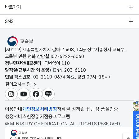
바로가기
SNS
MOE
[30119] 세종특별자치시 갈매로 408, 14동 정부세종청사 교육부
교육부 민원 전화 상담실
02-6222-6060
정부민원안내콜센터
국번없이 110
당직실(근무시간 외 운영)
044-203-6118
민원 팩스번호
02-2110-0674(유료, 평일 09시~18시)
찾아오시는 길
인스타그램
유튜브
페이스북
블로그
이용안내
개인정보처리방침
저작권 정책
웹 접근성 품질인증
행정서비스헌장
읽기전용프로그램
QUICK M
© MINISTRY OF EDUCATION. ALL RIGHTS RESERVED.
교육부
이 누리집은 교육부 누리집입니다.