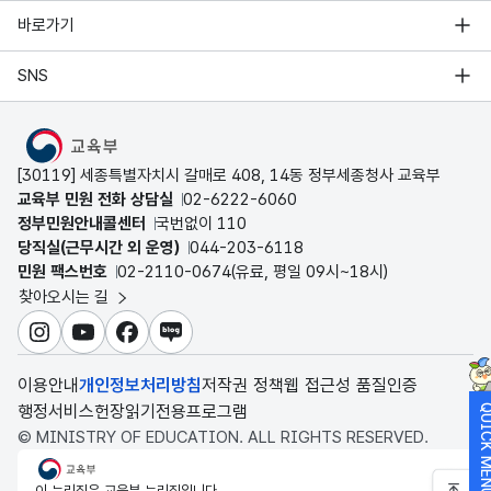
바로가기
SNS
MOE
[30119] 세종특별자치시 갈매로 408, 14동 정부세종청사 교육부
교육부 민원 전화 상담실
02-6222-6060
정부민원안내콜센터
국번없이 110
당직실(근무시간 외 운영)
044-203-6118
민원 팩스번호
02-2110-0674(유료, 평일 09시~18시)
찾아오시는 길
인스타그램
유튜브
페이스북
블로그
이용안내
개인정보처리방침
저작권 정책
웹 접근성 품질인증
행정서비스헌장
읽기전용프로그램
QUICK M
© MINISTRY OF EDUCATION. ALL RIGHTS RESERVED.
교육부
이 누리집은 교육부 누리집입니다.