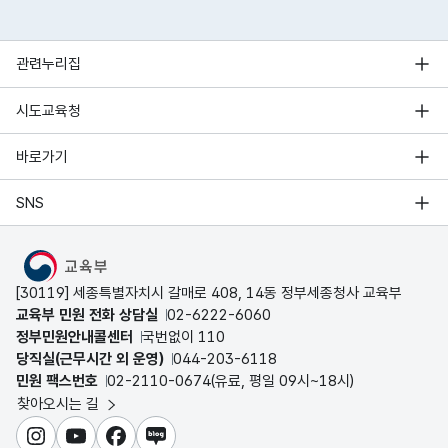
관련누리집
시도교육청
바로가기
SNS
MOE
[30119] 세종특별자치시 갈매로 408, 14동 정부세종청사 교육부
교육부 민원 전화 상담실
02-6222-6060
정부민원안내콜센터
국번없이 110
당직실(근무시간 외 운영)
044-203-6118
민원 팩스번호
02-2110-0674(유료, 평일 09시~18시)
찾아오시는 길