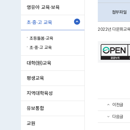
영유아 교육·보육
첨부파일
초·중·고 교육
2022년 다문화교
초등돌봄·교육
초·중·고 교육
대학(원)교육
평생교육
지역대학육성
이전글
유보통합
다음글
교원