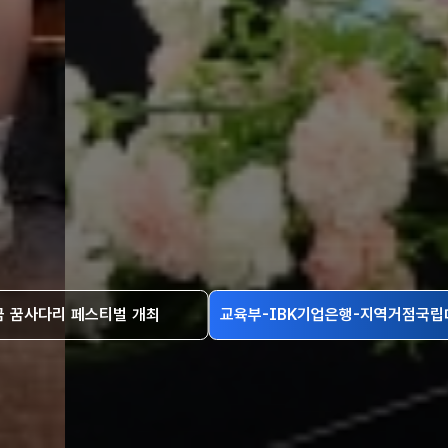
금 꿈사다리 페스티벌 개최
교육부-IBK기업은행-지역거점국립