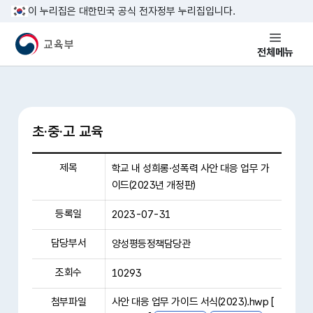
본문 바로가기
이 누리집은 대한민국 공식 전자정부 누리집입니다.
교육부 국민 메인홈페이지
전체메뉴
초·중·고 교육
제목
학교 내 성희롱·성폭력 사안 대응 업무 가
이드(2023년 개정판)
등록일
2023-07-31
담당부서
양성평등정책담당관
조회수
10293
첨부파일
사안 대응 업무 가이드 서식(2023).hwp [