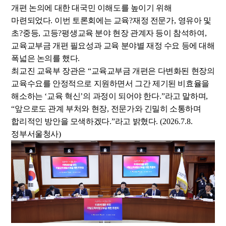
개편 논의에 대한 대국민 이해도를 높이기 위해
마련되었다
.
이번 토론회에는 교육
?
재정 전문가
,
영유아 및
초
?
중등
,
고등
?
평생교육 분야 현장 관계자 등이 참석하여
,
교육교부금 개편 필요성과 교육 분야별 재정 수요 등에 대해
폭넓은 논의를 했다
.
최교진 교육부 장관은
“
교육교부금 개편은 다변화된 현장의
교육수요를 안정적으로 지원하면서 그간 제기된 비효율을
해소하는
‘
교육 혁신
’
의 과정이 되어야 한다
.”
라고 말하며
,
“
앞으로도 관계 부처와 현장
,
전문가와 긴밀히 소통하며
합리적인 방안을 모색하겠다
.”
라고 밝혔다
. (2026.7.8.
정부서울청사
)