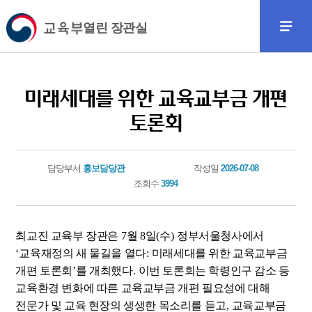
열린 장관실
미래세대를 위한 교육교부금 개편
토론회
담당부서
홍보담당관
작성일
2026-07-08
조회수
3994
최교진 교육부 장관은
7
월
8
일
(
수
)
정부서울청사에서
‘
교육재정의 새 물길을 열다
:
미래세대를 위한 교육교부금
개편 토론회
’
를 개최했다
.
이번 토론회는 학령인구 감소 등
교육환경 변화에 따른 교육교부금 개편 필요성에 대해
전문가 및 교육 현장의 생생한 목소리를 듣고
,
교육교부금