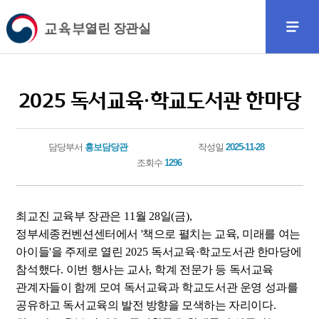
열린 장관실
2025 독서교육·학교도서관 한마당
담당부서
홍보담당관
작성일
2025-11-28
조회수
1296
최교진 교육부 장관은
11
월
28
일
(
금
),
정부세종컨벤션센터에서 '
책으로 펼치는 교육
,
미래를 여는
아이들'
을 주제로 열린
2025
독서교육
·
학교도서관 한마당
에
참석했다
.
이번 행사는 교사
,
학계 전문가 등 독서교육
관계자들이 함께 모여 독서교육과 학교도서관 운영 성과를
공유하고 독서교육의 발전 방향을 모색하는 자리이다
.