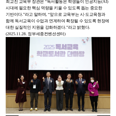
최교진 교육부 장관은
“
독서활동은 학생들이 인공지능
(AI)
시대에 필요한 핵심 역량을 키울 수 있도록 돕는 중요한
기반이다
.”
라고 말하며
, “
앞으로 교육부는 시·
도교육청과
함께 독서교육이 수업과 연계하여 확장될 수 있도록 현장에
대한 실질적인 지원을 강화하겠다
.”
라고 밝혔다
.
(2025.11.28.
정부세종컨벤션센터
)