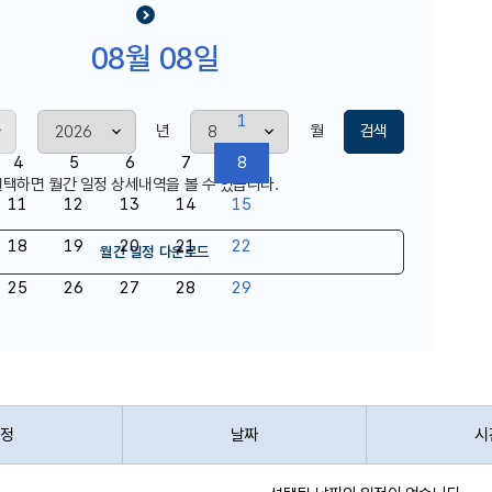
2026년 8월
08월 08일
화
수
목
금
토
1
년
월
검색
4
5
6
7
8
택하면 월간 일정 상세내역을 볼 수 있습니다.
11
12
13
14
15
18
19
20
21
22
월간 일정 다운로드
25
26
27
28
29
정
날짜
시