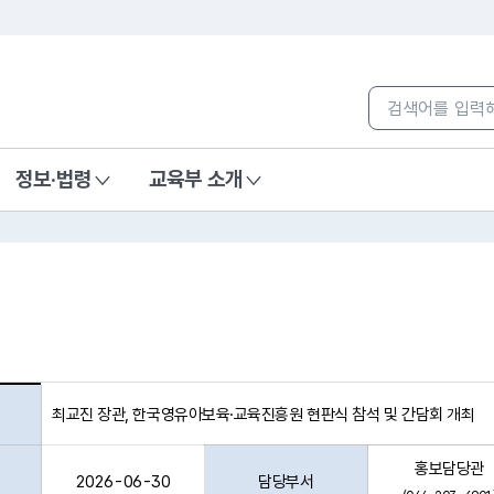
본문 바로가기
컨텐츠 통합검색
정보·법령
교육부 소개
최교진 장관, 한국영유아보육·교육진흥원 현판식 참석 및 간담회 개최
홍보담당관
2026-06-30
담당부서