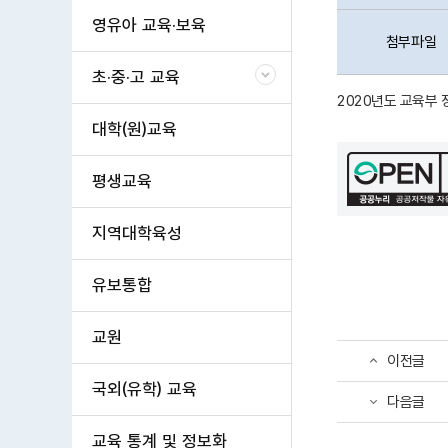
영유아 교육·보육
첨부파일
초·중·고 교육
2020년도 교육부
대학(원)교육
평생교육
지역대학육성
유보통합
교원
이전글
국외(유학) 교육
다음글
교육 통계 및 정보화