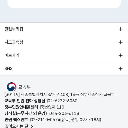
관련누리집
시도교육청
바로가기
SNS
MOE
[30119] 세종특별자치시 갈매로 408, 14동 정부세종청사 교육부
교육부 민원 전화 상담실
02-6222-6060
정부민원안내콜센터
국번없이 110
당직실(근무시간 외 운영)
044-203-6118
민원 팩스번호
02-2110-0674(유료, 평일 09시~18시)
찾아오시는 길