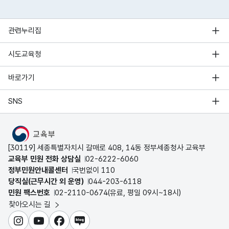
관련누리집
시도교육청
바로가기
SNS
MOE
[30119] 세종특별자치시 갈매로 408, 14동 정부세종청사 교육부
교육부 민원 전화 상담실
02-6222-6060
정부민원안내콜센터
국번없이 110
당직실(근무시간 외 운영)
044-203-6118
민원 팩스번호
02-2110-0674(유료, 평일 09시~18시)
찾아오시는 길
인스타그램
유튜브
페이스북
블로그