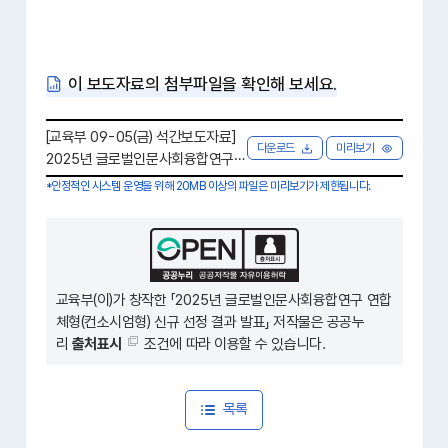
이 보도자료의 첨부파일을 확인해 보세요.
[교육부 09-05(금) 석간보도자료]
다운로드
미리보기
2025년 글로벌인문사회융합연구
연합체형 신규 선정 결과 발표.hwp
*안정적인 시스템 운영을 위해 20MB 이상의 파일은 미리보기가 제한됩니다.
x [ 81.4 KB ]
교육부(이)가 창작한 「
2025년 글로벌인문사회융합연구 연합
체형(컨소시엄형) 신규 선정 결과 발표
」 저작물은 공공누
리
출처표시
조건에 따라 이용할 수 있습니다.
목록