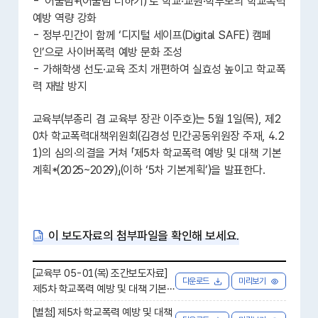
- ‘어울림+(어울림 더하기)’로 학교·교원·학부모의 학교폭력
예방 역량 강화
- 정부·민간이 함께 ‘디지털 세이프(Digital SAFE) 캠페
인’으로 사이버폭력 예방 문화 조성
- 가해학생 선도·교육 조치 개편하여 실효성 높이고 학교폭
력 재발 방지
교육부(부총리 겸 교육부 장관 이주호)는 5월 1일(목), 제2
0차 학교폭력대책위원회(김경성 민간공동위원장 주재, 4.2
1)의 심의·의결을 거쳐 「제5차 학교폭력 예방 및 대책 기본
계획*(2025~2029)」(이하 ‘5차 기본계획’)을 발표한다.
이 보도자료의 첨부파일을 확인해 보세요.
[교육부 05-01(목) 조간보도자료]
다운로드
미리보기
제5차 학교폭력 예방 및 대책 기본
계획(2025~2029) 발표_.hwp [ 1.
[별첨] 제5차 학교폭력 예방 및 대책