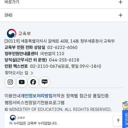
바로가기
SNS
MOE
[30119] 세종특별자치시 갈매로 408, 14동 정부세종청사 교육부
교육부 민원 전화 상담실
02-6222-6060
정부민원안내콜센터
국번없이 110
당직실(근무시간 외 운영)
044-203-6118
민원 팩스번호
02-2110-0674(유료, 평일 09시~18시)
찾아오시는 길
인스타그램
유튜브
페이스북
블로그
이용안내
개인정보처리방침
저작권 정책
웹 접근성 품질인증
행정서비스헌장
읽기전용프로그램
© MINISTRY OF EDUCATION. ALL RIGHTS RESERVED.
QUICK M
교육부
이 누리집은 교육부 누리집입니다.