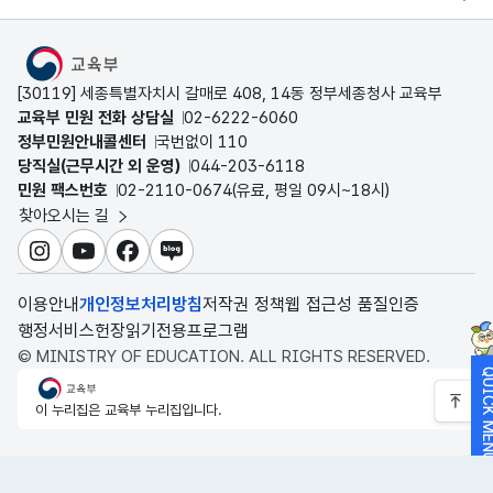
MOE
[30119] 세종특별자치시 갈매로 408, 14동 정부세종청사 교육부
교육부 민원 전화 상담실
02-6222-6060
정부민원안내콜센터
국번없이 110
당직실(근무시간 외 운영)
044-203-6118
민원 팩스번호
02-2110-0674(유료, 평일 09시~18시)
찾아오시는 길
인스타그램
유튜브
페이스북
블로그
이용안내
개인정보처리방침
저작권 정책
웹 접근성 품질인증
행정서비스헌장
읽기전용프로그램
© MINISTRY OF EDUCATION. ALL RIGHTS RESERVED.
QUICK M
교육부
이 누리집은 교육부 누리집입니다.