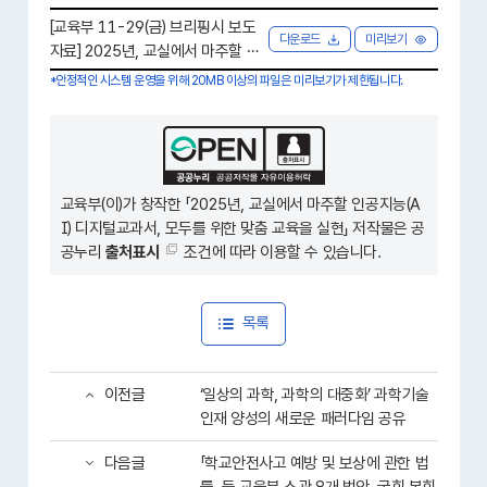
[교육부 11-29(금) 브리핑시 보도
다운로드
미리보기
자료] 2025년, 교실에서 마주할 인
공지능(AI) 디지털교과서, 모두를 위
*안정적인 시스템 운영을 위해 20MB 이상의 파일은 미리보기가 제한됩니다.
한 맞춤 교육을 실현.hwpx [ 447.3
KB ]
교육부(이)가 창작한 「
2025년, 교실에서 마주할 인공지능(A
I) 디지털교과서, 모두를 위한 맞춤 교육을 실현
」 저작물은 공
공누리
출처표시
조건에 따라 이용할 수 있습니다.
목록
이전글
‘일상의 과학, 과학의 대중화’ 과학기술
인재 양성의 새로운 패러다임 공유
다음글
「학교안전사고 예방 및 보상에 관한 법