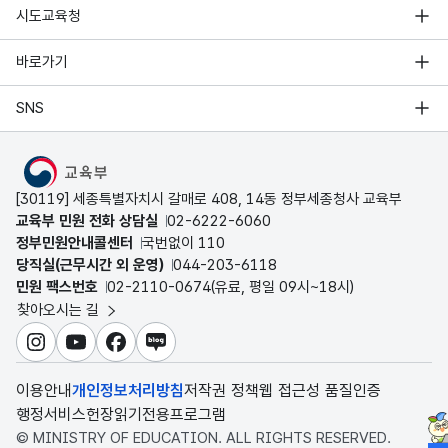
시도교육청
바로가기
SNS
MOE
[30119] 세종특별자치시 갈매로 408, 14동 정부세종청사 교육부
교육부 민원 전화 상담실
02-6222-6060
정부민원안내콜센터
국번없이 110
당직실(근무시간 외 운영)
044-203-6118
민원 팩스번호
02-2110-0674(유료, 평일 09시~18시)
찾아오시는 길
인스타그램
유튜브
페이스북
블로그
이용안내
개인정보처리방침
저작권 정책
웹 접근성 품질인증
행정서비스헌장
읽기전용프로그램
© MINISTRY OF EDUCATION. ALL RIGHTS RESERVED.