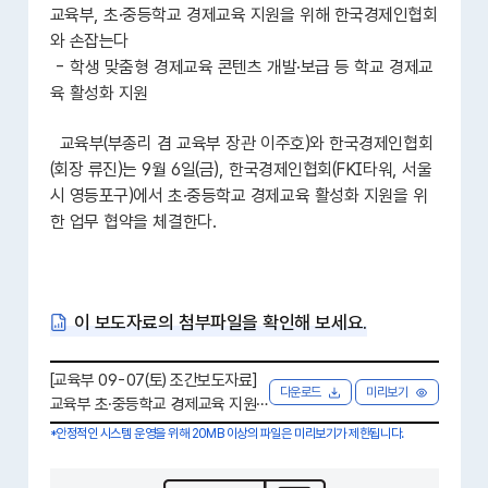
교육부, 초·중등학교 경제교육 지원을 위해
한국경제인협회
와 손잡는다
- 학생 맞춤형 경제교육 콘텐츠 개발·보급 등 학교 경제교
육 활성화 지원
교육부(부총리 겸 교육부 장관 이주호)와 한국경제인협회
(회장 류진)는 9월 6일(금), 한국경제인협회(FKI타워, 서울
시 영등포구)에서 초·중등학교 경제교육 활성화 지원을 위
한 업무 협약을 체결한다.
이 보도자료의 첨부파일을 확인해 보세요.
[교육부 09-07(토) 조간보도자료]
다운로드
미리보기
교육부 초·중등학교 경제교육 지원
을 위해 한국경제인협회와 손잡는
*안정적인 시스템 운영을 위해 20MB 이상의 파일은 미리보기가 제한됩니다.
다.hwpx [ 1.4 MB ]