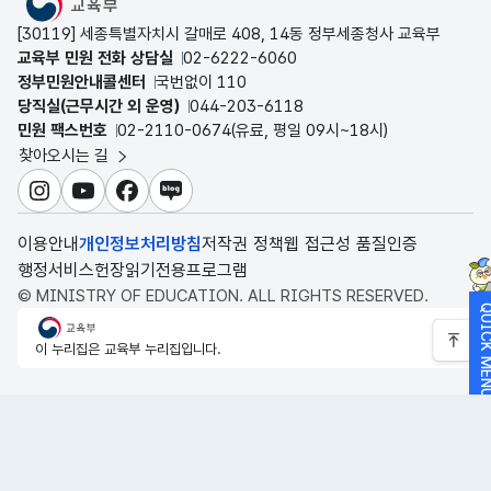
[30119] 세종특별자치시 갈매로 408, 14동 정부세종청사 교육부
교육부 민원 전화 상담실
02-6222-6060
정부민원안내콜센터
국번없이 110
당직실(근무시간 외 운영)
044-203-6118
민원 팩스번호
02-2110-0674(유료, 평일 09시~18시)
찾아오시는 길
인스타그램
유튜브
페이스북
블로그
이용안내
개인정보처리방침
저작권 정책
웹 접근성 품질인증
행정서비스헌장
읽기전용프로그램
© MINISTRY OF EDUCATION. ALL RIGHTS RESERVED.
QUICK M
교육부
이 누리집은 교육부 누리집입니다.