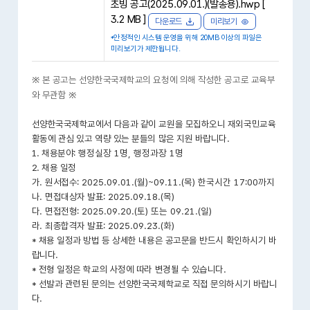
초빙 공고(2025.09.01.)(발송용).hwp [
3.2 MB ]
다운로드
미리보기
*안정적인 시스템 운영을 위해 20MB 이상의 파일은
미리보기가 제한됩니다.
※ 본 공고는 선양한국국제학교의 요청에 의해 작성한 공고로 교육부
와 무관함 ※
선양한국국제학교에서 다음과 같이 교원을 모집하오니 재외국민교육
활동에 관심 있고 역량 있는 분들의 많은 지원 바랍니다
.
1. 채용분야
: 행정실장 1명, 행정과장 1명
2. 채용 일정
가
.
원서접수
: 2025.09.01.(월
)~09.11.(목
) 한국시간 17:00까지
나
.
면접대상자 발표
: 2025.09.18.(목
)
다
.
면접전형
: 2025.09.20.(토
) 또는 09.21.(일)
라
.
최종합격자 발표
: 2025.09.23.(화)
*
채용 일정과 방법 등 상세한 내용은 공고문을 반드시 확인하시기 바
랍니다
.
*
전형 일정은 학교의 사정에 따라 변경될 수 있습니다
.
*
선발과 관련된 문의는 선양한국국제학교로 직접 문의하시기 바랍니
다
.