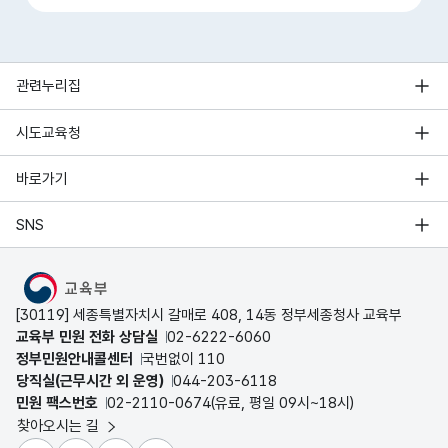
관련누리집
시도교육청
바로가기
SNS
MOE
[30119] 세종특별자치시 갈매로 408, 14동 정부세종청사 교육부
교육부 민원 전화 상담실
02-6222-6060
정부민원안내콜센터
국번없이 110
당직실(근무시간 외 운영)
044-203-6118
민원 팩스번호
02-2110-0674(유료, 평일 09시~18시)
찾아오시는 길