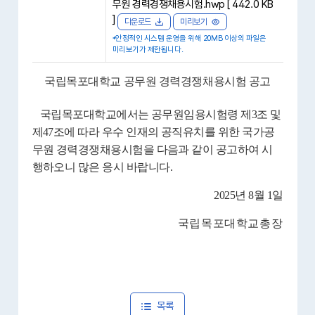
무원 경력경쟁채용시험.hwp [ 442.0 KB
]
다운로드
미리보기
*안정적인 시스템 운영을 위해 20MB 이상의 파일은
미리보기가 제한됩니다.
국립목포대학교 공무원 경력경쟁채용시험 공고
국립목포대학교에서는 공무원임용시험령 제
3
조 및
제
47
조에 따라 우수 인재의 공직유치를 위한 국가공
무원 경력경쟁채용시험을 다음과 같이 공고하여 시
행하오니 많은 응시 바랍니다
.
2025
년
8
월
1
일
국립목포대학교총장
목록