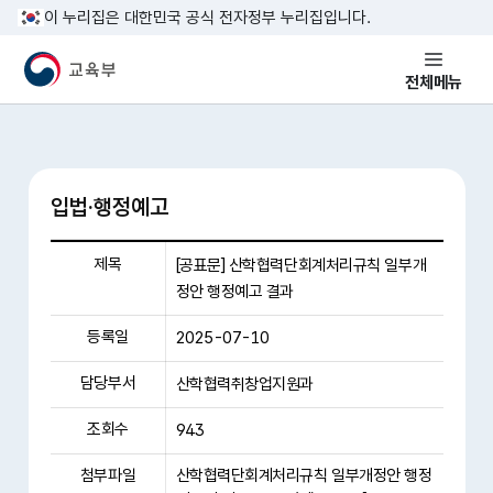
본문 바로가기
이 누리집은 대한민국 공식 전자정부 누리집입니다.
교육부 국민 메인홈페이지
전체메뉴
입법·행정예고
제목
[공표문] 산학협력단회계처리규칙 일부개
정안 행정예고 결과
등록일
2025-07-10
담당부서
산학협력취창업지원과
조회수
943
첨부파일
산학협력단회계처리규칙 일부개정안 행정