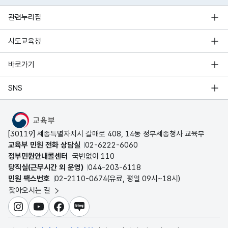
관련누리집
시도교육청
바로가기
SNS
MOE
[30119] 세종특별자치시 갈매로 408, 14동 정부세종청사 교육부
교육부 민원 전화 상담실
02-6222-6060
정부민원안내콜센터
국번없이 110
당직실(근무시간 외 운영)
044-203-6118
민원 팩스번호
02-2110-0674(유료, 평일 09시~18시)
찾아오시는 길
인스타그램
유튜브
페이스북
블로그