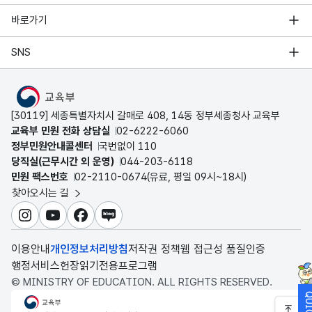
바로가기
SNS
MOE
[30119] 세종특별자치시 갈매로 408, 14동 정부세종청사 교육부
교육부 민원 전화 상담실
02-6222-6060
정부민원안내콜센터
국번없이 110
당직실(근무시간 외 운영)
044-203-6118
민원 팩스번호
02-2110-0674(유료, 평일 09시~18시)
찾아오시는 길
인스타그램
유튜브
페이스북
블로그
이용안내
개인정보처리방침
저작권 정책
웹 접근성 품질인증
행정서비스헌장
읽기전용프로그램
© MINISTRY OF EDUCATION. ALL RIGHTS RESERVED.
교육부